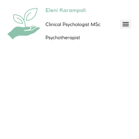
Καλωσορίσατε στο
Ιστολόγιό μου!
Καράμπαλη Ελένη
Κλινική Ψυχολόγος MSc